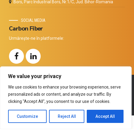
Bors, Parc Industrial Bors, Nr.1/C, Jud. Bihor-Romania
SOCIAL MEDIA
Carbon Fiber
Urmărește-ne în platformele:
We value your privacy
Copyright by
Thermal Technology
. All rights reserved.
We use cookies to enhance your browsing experience, serve
personalized ads or content, and analyze our traffic. By
Compania
Carbon
Produse
Distribuitori
Tehnologia
clicking "Accept All", you consent to our use of cookies.
Certificări
Contact
Customize
Reject All
Accept All