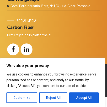
Bors, Parc Industrial Bors, Nr.1/C, Jud. Bihor-Romania
SOCIAL MEDIA
Carbon Fiber
Urmărește-ne în platformele:
We value your privacy
Copyright by
Thermal Technology
. All rights reserved.
We use cookies to enhance your browsing experience, serve
personalized ads or content, and analyze our traffic. By
Compania
Carbon
Produse
Distribuitori
Tehnologia
clicking "Accept All", you consent to our use of cookies.
Certificări
Contact
Customize
Reject All
Accept All