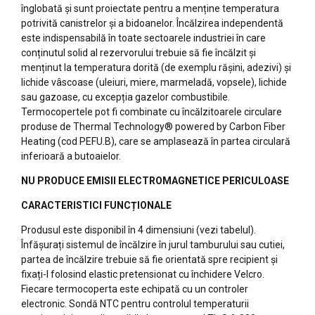
înglobată și sunt proiectate pentru a menține temperatura
potrivită canistrelor și a bidoanelor. Încălzirea independentă
este indispensabilă în toate sectoarele industriei în care
conținutul solid al rezervorului trebuie să fie încălzit și
menținut la temperatura dorită (de exemplu rășini, adezivi) și
lichide vâscoase (uleiuri, miere, marmeladă, vopsele), lichide
sau gazoase, cu excepția gazelor combustibile.
Termocopertele pot fi combinate cu încălzitoarele circulare
produse de Thermal Technology® powered by Carbon Fiber
Heating (cod PEFU.B), care se amplasează în partea circulară
inferioară a butoaielor.
NU PRODUCE EMISII ELECTROMAGNETICE PERICULOASE
CARACTERISTICI FUNCȚIONALE
Produsul este disponibil în 4 dimensiuni (vezi tabelul).
Înfășurați sistemul de încălzire în jurul tamburului sau cutiei,
partea de încălzire trebuie să fie orientată spre recipient și
fixați-l folosind elastic pretensionat cu închidere Velcro.
Fiecare termocoperta este echipată cu un controler
electronic. Sondă NTC pentru controlul temperaturii