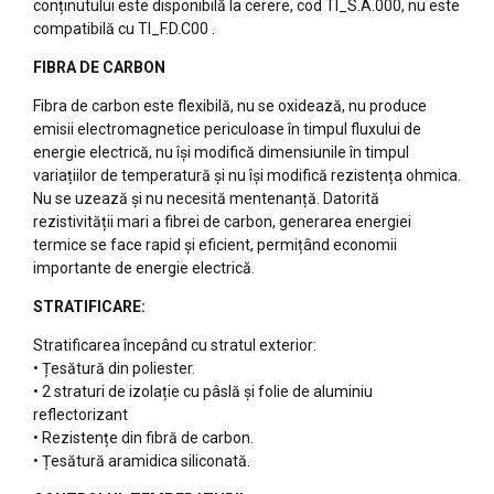
conținutului este disponibilă la cerere, cod TI_S.A.000, nu este
compatibilă cu TI_F.D.C00 .
FIBRA DE CARBON
Fibra de carbon este flexibilă, nu se oxidează, nu produce
emisii electromagnetice periculoase în timpul fluxului de
energie electrică, nu își modifică dimensiunile în timpul
variațiilor de temperatură și nu își modifică rezistența ohmica.
Nu se uzează și nu necesită mentenanță. Datorită
rezistivității mari a fibrei de carbon, generarea energiei
termice se face rapid și eficient, permițând economii
importante de energie electrică.
STRATIFICARE:
Stratificarea începând cu stratul exterior:
• Țesătură din poliester.
• 2 straturi de izolație cu pâslă și folie de aluminiu
reflectorizant
• Rezistențe din fibră de carbon.
• Țesătură aramidica siliconată.