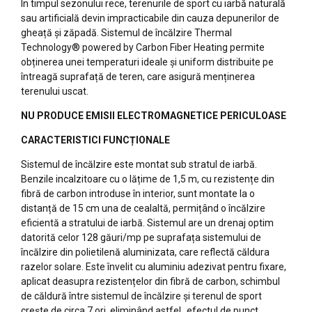
În timpul sezonului rece, terenurile de sport cu iarbă naturală
sau artificială devin impracticabile din cauza depunerilor de
gheață și zăpadă. Sistemul de încălzire Thermal
Technology® powered by Carbon Fiber Heating permite
obținerea unei temperaturi ideale și uniform distribuite pe
întreagă suprafață de teren, care asigură menținerea
terenului uscat.
NU PRODUCE EMISII ELECTROMAGNETICE PERICULOASE
CARACTERISTICI FUNCȚIONALE
Sistemul de încălzire este montat sub stratul de iarbă.
Benzile incalzitoare cu o lățime de 1,5 m, cu rezistențe din
fibră de carbon introduse în interior, sunt montate la o
distanță de 15 cm una de cealaltă, permițând o încălzire
eficientă a stratului de iarbă. Sistemul are un drenaj optim
datorită celor 128 găuri/mp pe suprafața sistemului de
încălzire din polietilenă aluminizata, care reflectă căldura
razelor solare. Este învelit cu aluminiu adezivat pentru fixare,
aplicat deasupra rezistențelor din fibră de carbon, schimbul
de căldură între sistemul de încălzire și terenul de sport
crește de circa 7 ori, eliminând astfel „efectul de punct