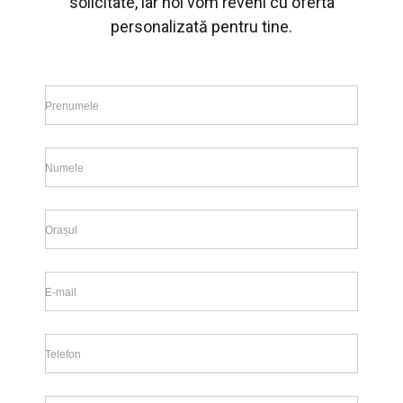
solicitate, iar noi vom reveni cu oferta
personalizată pentru tine.
Prenumele
Numele
Orașul
E-mail
Telefon