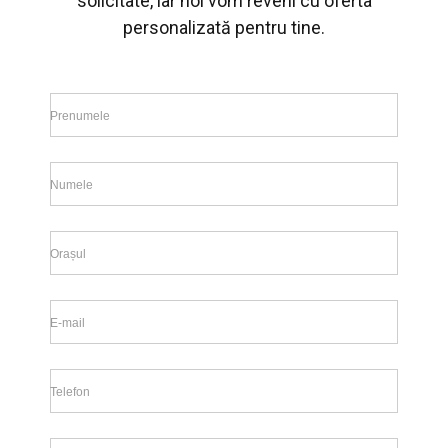
solicitate, iar noi vom reveni cu oferta
personalizată pentru tine.
Prenumele
Numele
Orașul
E-mail
Telefon