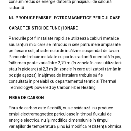
consum redus de energie datorită principiului de căldură
radiantă.
NU PRODUCE EMISII ELECTROMAGNETICE PERICULOASE
CARACTERISTICI DE FUNCȚIONARE
Panourile pot fi instalate rapid, se utilizează cabluri metalice
sau lanțuri mici care se întroduc în cele patru inele amplasate
pe fiecare colț al sistemului de încălzire, suspendat de tavan.
Panourile trebuie instalate cu partea radiantă orientată în jos,
înălțimea poate varia între 2,70 m (în zonele în care utilizatorii
stau în picioare) și 2,3 m (în zonele în care utilizatorii rămân în
poziția așezat): înălțimea de instalare trebuie să fie
consultată în prealabil cu departamentul tehnic al Thermal
Technology® powered by Carbon Fiber Heating.
FIBRA DE CARBON
Fibra de carbon este flexibilă, nu se oxidează, nu produce
emisii electromagnetice periculoase în timpul fluxului de
energie electrică, nu își modifică dimensiunile în timpul
variațiilor de temperatură și nu își modifică rezistența ohmica.