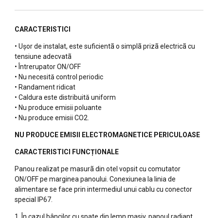
CARACTERISTICI
• Ușor de instalat, este suficientã o simplã prizã electricã cu
tensiune adecvatã
• Întrerupator ON/OFF
• Nu necesită control periodic
• Randament ridicat
• Caldura este distribuită uniform
• Nu produce emisii poluante
• Nu produce emisii CO2.
NU PRODUCE EMISII ELECTROMAGNETICE PERICULOASE
CARACTERISTICI FUNCȚIONALE
Panou realizat pe masurã din otel vopsit cu comutator
ON/OFF pe marginea panoului. Conexiunea la linia de
alimentare se face prin intermediul unui cablu cu conector
special IP67.
1. În cazul bâncilor cu spate din lemn masiv, panoul radiant