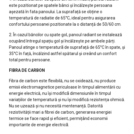
este pozitionat pe spatele bânci și încălzește persoana
așezată în fata panoului. La suprafață se obține o
temperatură de radiatie de 65°C, ideal pentru asigurarea
confortului persoanei pozitionate la o distanță de 50/60 cm.
2. În cazul băncilor cu spate gol, panoul radiant se instalează
ocupând întregul spațiu gol și încălzește pe ambele părți.
Panoul atinge o temperaturã de suprafață de 65°C în spate, și
35°C în față, încălzind astfel spătarul și creând un confort
total pentru persoane.
FIBRA DE CARBON
Fibra de carbon este flexibilă, nu se oxidează, nu produce
emisii electromagnetice periculoase în timpul alimentării cu
energie electrică, nu își modificã dimensiunile în timpul
variațiilor de temperatură și nu își modifică rezistența ohmică.
Nu se uzează și nu necesită mentenanță. Datorită
rezistivității mari a fibrei de carbon, generarea energiei
termice se face rapid și eficient, permițând economii
importante de energie electricã.