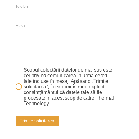
Telefon
Mesaj
Scopul colectării datelor de mai sus este
cel privind comunicarea în urma cererii
tale incluse în mesaj. Apăsând „Trimite
solicitarea”, îți exprimi în mod explicit
consimțământul că datele tale să fie
procesate în acest scop de către Thermal
Technology.
Trimite solicitarea