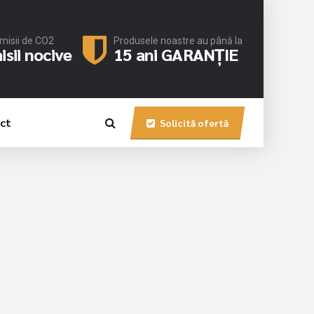
emisii de CO2
Produsele noastre au până la
sii nocive
15 ani GARANȚIE
ct
Solicită ofertă