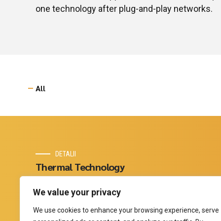
one technology after plug-and-play networks.
All
DETALII
Thermal Technology
Misiunea noastră este să oferim clienților noștri sisteme de
We value your privacy
încălzire ușor de instalat și întreținut cu un consum redus de
electricitate.
We use cookies to enhance your browsing experience, serve
Privacy Policy
Cookies