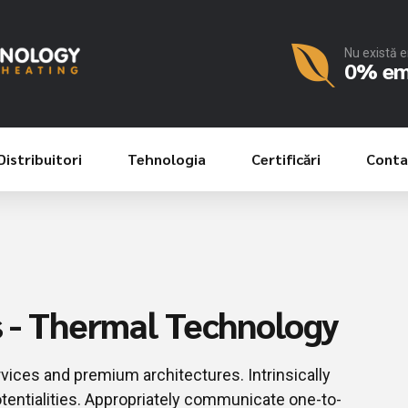
Nu există 
0% emi
Distribuitori
Tehnologia
Certificări
Conta
s - Thermal Technology
rvices and premium architectures. Intrinsically
otentialities. Appropriately communicate one-to-