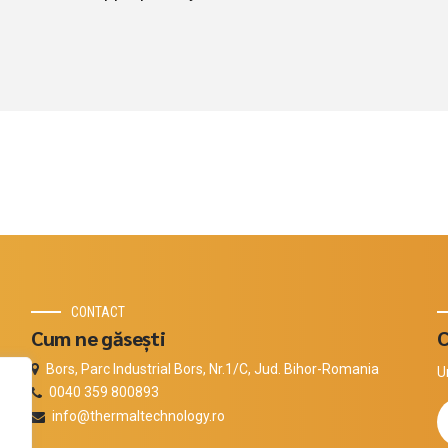
CONTACT
Cum ne găsești
C
Bors, Parc Industrial Bors, Nr.1/C, Jud. Bihor-Romania
U
0040 359 800893
info@thermaltechnology.ro